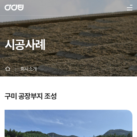
시공사례
인사말
비전
회사연혁
인증현황
조직도
찾아오시는길
회사소개
사업영역
평면형 옹벽제품
다면형 옹벽제품
곡면형 옹벽제품
보강토형 아이블록
하천보호제품
구미 공장부지 조성
주차공간 조성용 제품
제품소개
시공사례
공지사항
자료실
갤러리
문의
고객지원