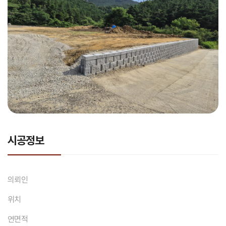
시공정보
의뢰인
위치
연면적