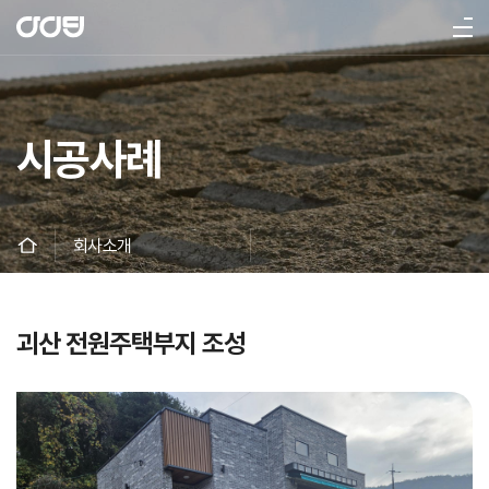
시공사례
인사말
비전
회사연혁
인증현황
조직도
찾아오시는길
회사소개
사업영역
평면형 옹벽제품
다면형 옹벽제품
곡면형 옹벽제품
보강토형 아이블록
하천보호제품
괴산 전원주택부지 조성
주차공간 조성용 제품
제품소개
시공사례
공지사항
자료실
갤러리
문의
고객지원