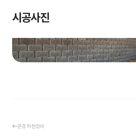
시공사진
문경 하천정비